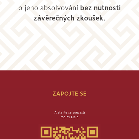
o jeho absolvování
bez nutnosti
závěrečných zkoušek
.
ZAPOJTE SE
A staňte se součástí
rodiny Nala